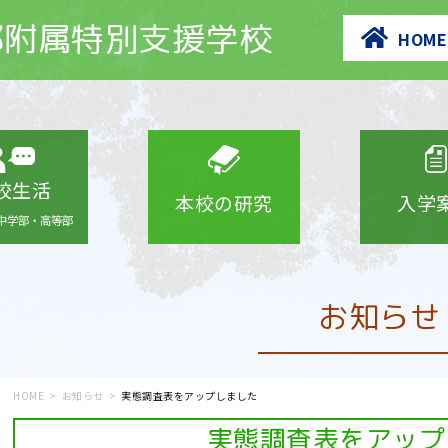
部附属特別支援学校
HOME
校生活
本校の研究
入学
中学部・高等部
お知らせ
HOME
お知らせ
実態調査表をアップしました
実態調査表をアップ